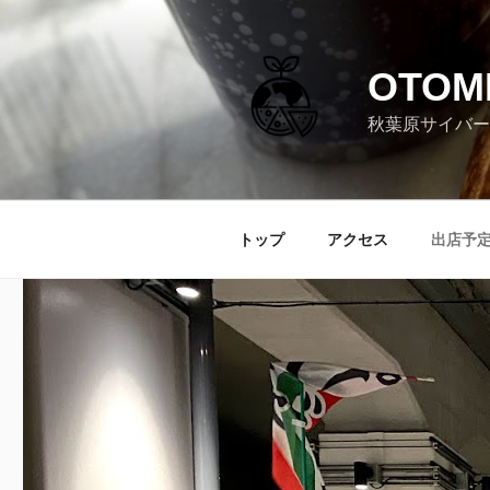
コ
ン
テ
OTOM
ン
ツ
秋葉原サイバー
へ
ス
キ
ッ
トップ
アクセス
出店予
プ